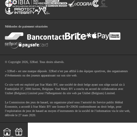
Méthodes de paiement sécurisées
© Copyright 2026, 32Red. Tous droits réservés.
« 32Red » est une marque déposée. 32Red n’est pas affilié à des équipes sportives, des organisateurs
d’événements ou des joueurs apparaissant sur son site web.
Ce site web est exploité par Star Matic BV, une société de droit belge ayant son siège social sis à
Frankrijklei 37, 2000 Anvers, Belgique. Star Matic BV a conclu un accord de collaboration avec
Unibet (Belgium) Limited pour l’hébergement du site web par Unibet (Belgium) Limited.
La Commission des jeux de hasard, un organisme placé sous l’autorité du Service public fédéral
Économie, a accordé à Star Matic BV une licence B+20636 conformément au droit belge, pour
l’exploitation de jeux de hasard au moyen d’instruments de la société de l’information via le site web,
délivrée le 27 mars 2020.